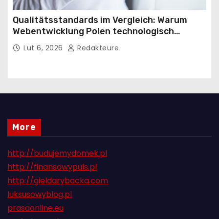
Qualitätsstandards im Vergleich: Warum
Webentwicklung Polen technologisch
führend in Europa ist
Lut 6, 2026
Redakteure
More
http://budujemydomek.pl
http://finansowypuls.pl
http://gieldarybacka.com
luksusowyblog.pl
prasaonline.eu