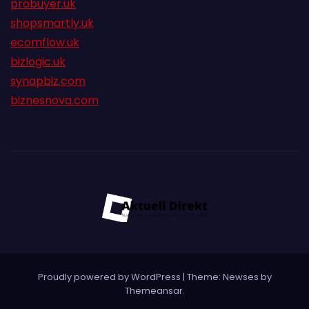
probuyer.uk
shopsmartly.uk
ecomflow.uk
bizlogic.uk
synapbiz.com
biznesnova.com
Proudly powered by WordPress
|
Theme:
Newses
by
Themeansar
.