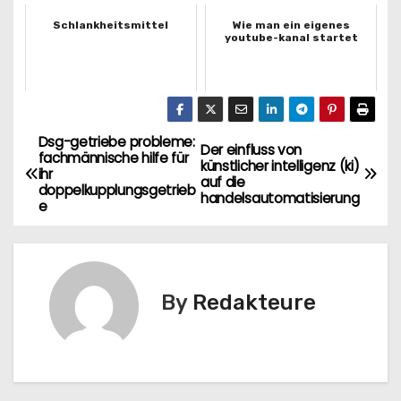
Schlankheitsmittel
Wie man ein eigenes
youtube-kanal startet
Dsg-getriebe probleme:
N
Der einfluss von
fachmännische hilfe für
künstlicher intelligenz (ki)
ihr
a
auf die
doppelkupplungsgetrieb
handelsautomatisierung
e
w
i
g
By
Redakteure
a
c