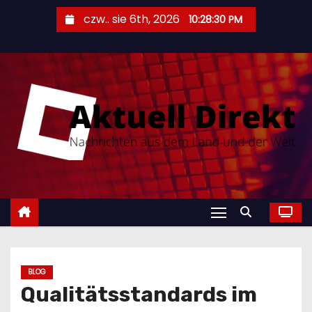
S
czw.. sie 6th, 2026
10:28:32 PM
k
i
p
t
o
c
o
n
t
e
n
t
BLOG
Qualitätsstandards im