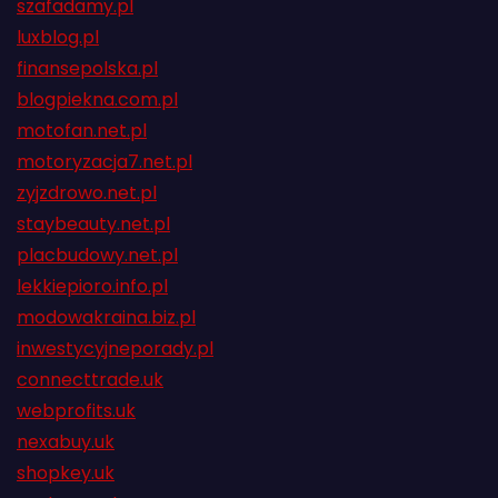
szafadamy.pl
luxblog.pl
finansepolska.pl
blogpiekna.com.pl
motofan.net.pl
motoryzacja7.net.pl
zyjzdrowo.net.pl
staybeauty.net.pl
placbudowy.net.pl
lekkiepioro.info.pl
modowakraina.biz.pl
inwestycyjneporady.pl
connecttrade.uk
webprofits.uk
nexabuy.uk
shopkey.uk