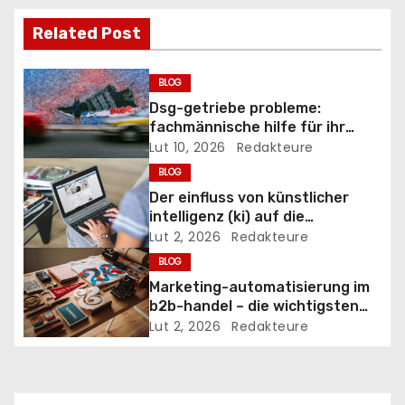
j
Related Post
a
w
BLOG
Dsg-getriebe probleme:
p
fachmännische hilfe für ihr
doppelkupplungsgetriebe
Lut 10, 2026
Redakteure
i
BLOG
s
Der einfluss von künstlicher
intelligenz (ki) auf die
u
handelsautomatisierung
Lut 2, 2026
Redakteure
BLOG
Marketing-automatisierung im
b2b-handel – die wichtigsten
tools
Lut 2, 2026
Redakteure