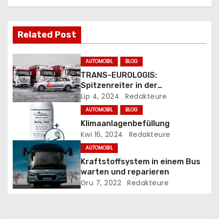
a
c
Related Post
j
AUTOMOBIL
BLOG
a
TRANS-EUROLOGIS:
Spitzenreiter in der
w
europäischen Spedition
Lip 4, 2024
Redakteure
p
AUTOMOBIL
BLOG
Klimaanlagenbefüllung
i
Kwi 16, 2024
Redakteure
AUTOMOBIL
s
Kraftstoffsystem in einem Bus
u
warten und reparieren
Gru 7, 2022
Redakteure