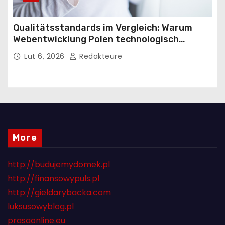
Qualitätsstandards im Vergleich: Warum
Webentwicklung Polen technologisch
führend in Europa ist
Lut 6, 2026
Redakteure
More
http://budujemydomek.pl
http://finansowypuls.pl
http://gieldarybacka.com
luksusowyblog.pl
prasaonline.eu