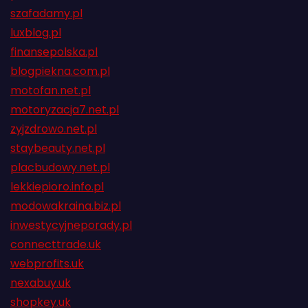
szafadamy.pl
luxblog.pl
finansepolska.pl
blogpiekna.com.pl
motofan.net.pl
motoryzacja7.net.pl
zyjzdrowo.net.pl
staybeauty.net.pl
placbudowy.net.pl
lekkiepioro.info.pl
modowakraina.biz.pl
inwestycyjneporady.pl
connecttrade.uk
webprofits.uk
nexabuy.uk
shopkey.uk