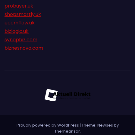
probuyer.uk
shopsmartly.uk
ecomflow.uk
bizlogic.uk
synapbiz.com
biznesnova.com
Proudly powered by WordPress
|
Theme:
Newses
by
Themeansar
.