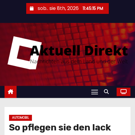
S
sob.. sie 8th, 2026
11:45:16 PM
k
i
p
t
o
c
o
n
t
e
n
t
AUTOMOBIL
So pflegen sie den lack