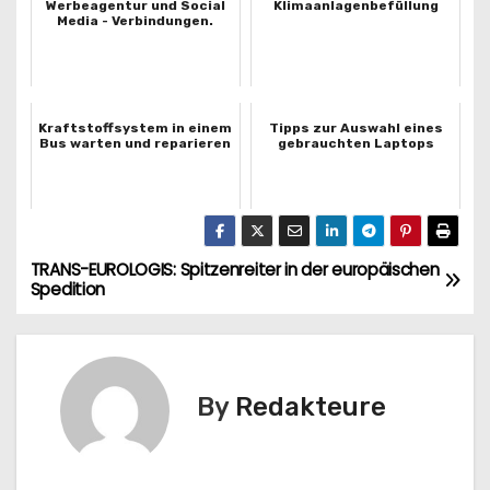
Werbeagentur und Social
Klimaanlagenbefüllung
Media - Verbindungen.
Kraftstoffsystem in einem
Tipps zur Auswahl eines
Bus warten und reparieren
gebrauchten Laptops
TRANS-EUROLOGIS: Spitzenreiter in der europäischen
N
Spedition
a
w
By
Redakteure
i
g