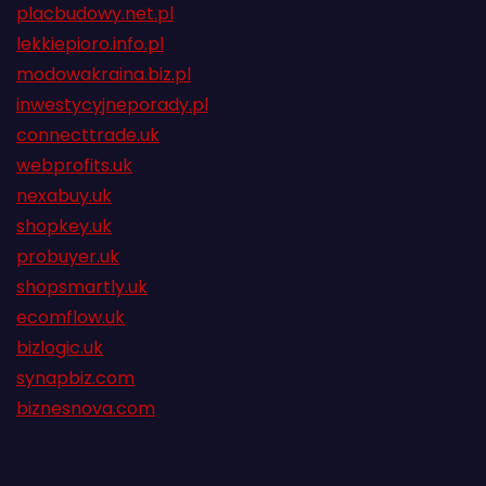
placbudowy.net.pl
lekkiepioro.info.pl
modowakraina.biz.pl
inwestycyjneporady.pl
connecttrade.uk
webprofits.uk
nexabuy.uk
shopkey.uk
probuyer.uk
shopsmartly.uk
ecomflow.uk
bizlogic.uk
synapbiz.com
biznesnova.com