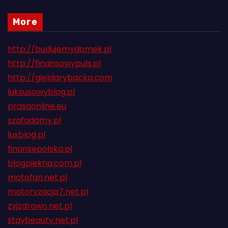
More
http://budujemydomek.pl
http://finansowypuls.pl
http://gieldarybacka.com
luksusowyblog.pl
prasaonline.eu
szafadamy.pl
luxblog.pl
finansepolska.pl
blogpiekna.com.pl
motofan.net.pl
motoryzacja7.net.pl
zyjzdrowo.net.pl
staybeauty.net.pl