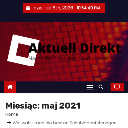
S
czw.. sie 6th, 2026
10:54:50 PM
k
i
p
t
o
c
o
n
t
e
n
t
Miesiąc:
maj 2021
Home
Wie wählt man die besten Schubladenführungen