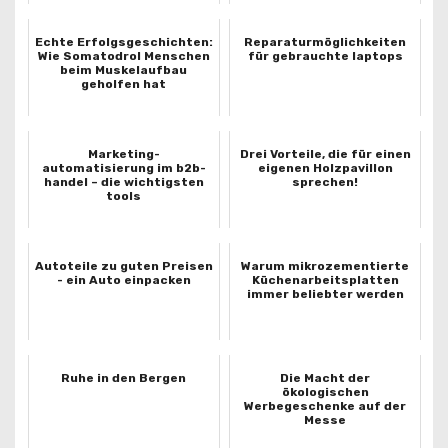
Echte Erfolgsgeschichten:
Reparaturmöglichkeiten
Wie Somatodrol Menschen
für gebrauchte laptops
beim Muskelaufbau
geholfen hat
Marketing-
Drei Vorteile, die für einen
automatisierung im b2b-
eigenen Holzpavillon
handel – die wichtigsten
sprechen!
tools
Autoteile zu guten Preisen
Warum mikrozementierte
- ein Auto einpacken
Küchenarbeitsplatten
immer beliebter werden
Ruhe in den Bergen
Die Macht der
ökologischen
Werbegeschenke auf der
Messe