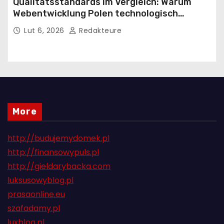
Qualitätsstandards im Vergleich: Warum
Webentwicklung Polen technologisch
führend in Europa ist
Lut 6, 2026
Redakteure
More
http://budujemydomek.pl
http://finansowypuls.pl
http://gieldarybacka.com
luksusowyblog.pl
prasaonline.eu
szafadamy.pl
luxblog.pl