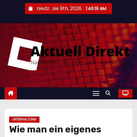
S
niedz.. sie 9th, 2026
1:46:21 AM
k
i
p
t
o
c
o
n
t
e
n
t
UNTERHALTUNG
Wie man ein eigenes