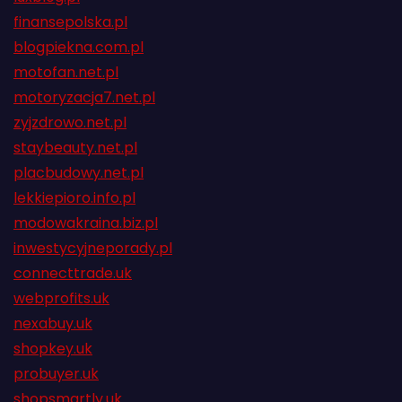
finansepolska.pl
blogpiekna.com.pl
motofan.net.pl
motoryzacja7.net.pl
zyjzdrowo.net.pl
staybeauty.net.pl
placbudowy.net.pl
lekkiepioro.info.pl
modowakraina.biz.pl
inwestycyjneporady.pl
connecttrade.uk
webprofits.uk
nexabuy.uk
shopkey.uk
probuyer.uk
shopsmartly.uk